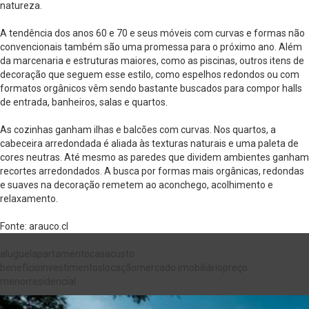
natureza.
A tendência dos anos 60 e 70 e seus móveis com curvas e formas não
convencionais também são uma promessa para o próximo ano. Além
da marcenaria e estruturas maiores, como as piscinas, outros itens de
decoração que seguem esse estilo, como espelhos redondos ou com
formatos orgânicos vêm sendo bastante buscados para compor halls
de entrada, banheiros, salas e quartos.
As cozinhas ganham ilhas e balcões com curvas. Nos quartos, a
cabeceira arredondada é aliada às texturas naturais e uma paleta de
cores neutras. Até mesmo as paredes que dividem ambientes ganham
recortes arredondados. A busca por formas mais orgânicas, redondas
e suaves na decoração remetem ao aconchego, acolhimento e
relaxamento.
Fonte: arauco.cl
aluguel
apartamento
casa
custo
benefício
investimentos
locação
mercado imobiliário
preço
menor
residencial