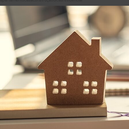
apartamento
casa
construção
dicas
residencial