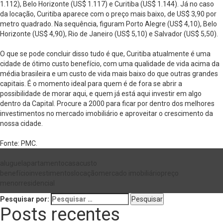
1.112), Belo Horizonte (US$ 1.117) e Curitiba (US$ 1.144). Já no caso
da locação, Curitiba aparece com o preço mais baixo, de US$ 3,90 por
metro quadrado. Na sequência, figuram Porto Alegre (US$ 4,10), Belo
Horizonte (US$ 4,90), Rio de Janeiro (US$ 5,10) e Salvador (US$ 5,50).
O que se pode concluir disso tudo é que, Curitiba atualmente é uma
cidade de ótimo custo benefício, com uma qualidade de vida acima da
média brasileira e um custo de vida mais baixo do que outras grandes
capitais. É o momento ideal para quem é de fora se abrir a
possibilidade de morar aqui, e quem já está aqui investir em algo
dentro da Capital. Procure a 2000 para ficar por dentro dos melhores
investimentos no mercado imobiliário e aproveitar o crescimento da
nossa cidade.
Fonte: PMC.
aluguel
apartamento
casa
custo
benefício
investimentos
locação
mercado imobiliário
preço
menor
residencial
Pesquisar por:
Posts recentes