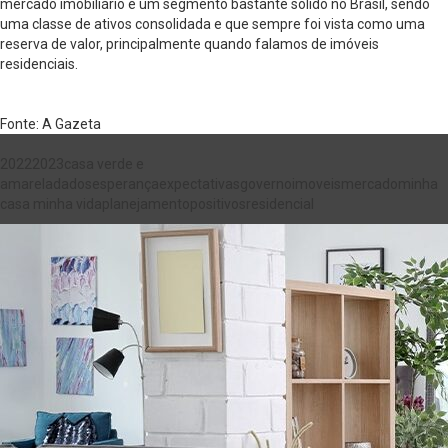
mercado imobiliário é um segmento bastante sólido no Brasil, sendo
uma classe de ativos consolidada e que sempre foi vista como uma
reserva de valor, principalmente quando falamos de imóveis
residenciais.
Fonte: A Gazeta
2022
2023
casa verde e
amarela
dados
esperança
expectativas
governo
imoveis
mercado
minha
casa minha vida
planejamento
positivos
residencial