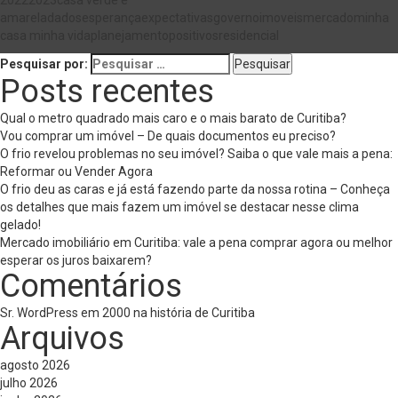
2022
2023
casa verde e
amarela
dados
esperança
expectativas
governo
imoveis
mercado
minha
casa minha vida
planejamento
positivos
residencial
Pesquisar por:
Posts recentes
Qual o metro quadrado mais caro e o mais barato de Curitiba?
Vou comprar um imóvel – De quais documentos eu preciso?
O frio revelou problemas no seu imóvel? Saiba o que vale mais a pena:
Reformar ou Vender Agora
O frio deu as caras e já está fazendo parte da nossa rotina – Conheça
os detalhes que mais fazem um imóvel se destacar nesse clima
gelado!
Mercado imobiliário em Curitiba: vale a pena comprar agora ou melhor
esperar os juros baixarem?
Comentários
Sr. WordPress
em
2000 na história de Curitiba
Arquivos
agosto 2026
julho 2026