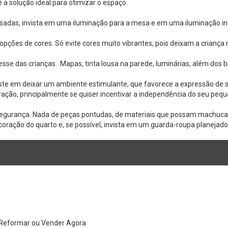
 a solução ideal para otimizar o espaço.
esadas, invista em uma iluminação para a mesa e em uma iluminação in
ções de cores. Só evite cores muito vibrantes, pois deixam a criança 
resse das crianças. Mapas, tinta lousa na parede, luminárias, além dos 
iste em deixar um ambiente estimulante, que favorece a expressão de
ração, principalmente se quiser incentivar a independência do seu pequ
de segurança. Nada de peças pontudas, de materiais que possam machuc
ração do quarto e, se possível, invista em um guarda-roupa planejado
: Reformar ou Vender Agora