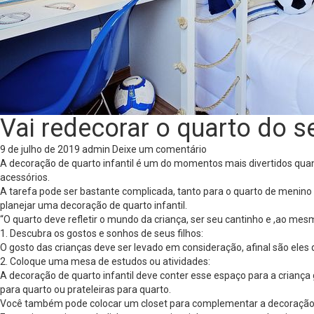
Vai redecorar o quarto do se
9 de julho de 2019
admin
Deixe um comentário
A decoração de quarto infantil é um do momentos mais divertidos quan
acessórios.
A tarefa pode ser bastante complicada, tanto para o quarto de menin
planejar uma decoração de quarto infantil.
“O quarto deve refletir o mundo da criança, ser seu cantinho e ,ao me
1. Descubra os gostos e sonhos de seus filhos:
O gosto das crianças deve ser levado em consideração, afinal são ele
2. Coloque uma mesa de estudos ou atividades:
A decoração de quarto infantil deve conter esse espaço para a crianç
para quarto ou prateleiras para quarto.
Você também pode colocar um closet para complementar a decoração e