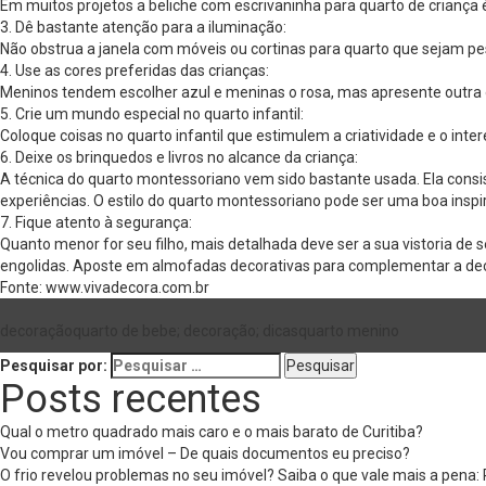
Em muitos projetos a beliche com escrivaninha para quarto de criança é
3. Dê bastante atenção para a iluminação:
Não obstrua a janela com móveis ou cortinas para quarto que sejam p
4. Use as cores preferidas das crianças:
Meninos tendem escolher azul e meninas o rosa, mas apresente outra op
5. Crie um mundo especial no quarto infantil:
Coloque coisas no quarto infantil que estimulem a criatividade e o inte
6. Deixe os brinquedos e livros no alcance da criança:
A técnica do quarto montessoriano vem sido bastante usada. Ela cons
experiências. O estilo do quarto montessoriano pode ser uma boa inspi
7. Fique atento à segurança:
Quanto menor for seu filho, mais detalhada deve ser a sua vistoria 
engolidas. Aposte em almofadas decorativas para complementar a deco
Fonte: www.vivadecora.com.br
decoração
quarto de bebe; decoração; dicas
quarto menino
Pesquisar por:
Posts recentes
Qual o metro quadrado mais caro e o mais barato de Curitiba?
Vou comprar um imóvel – De quais documentos eu preciso?
O frio revelou problemas no seu imóvel? Saiba o que vale mais a pena