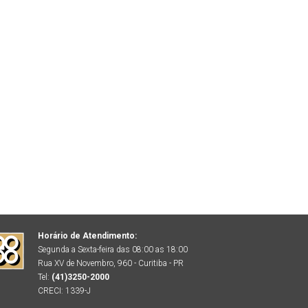
Horário de Atendimento:
Segunda a Sexta-feira das 08:00 as 18:00
Rua XV de Novembro, 960 - Curitiba - PR
Tel:
(41)3250-2000
CRECI: 1339-J