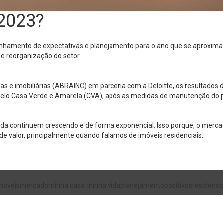
 2023?
linhamento de expectativas e planejamento para o ano que se aproxim
e reorganização do setor.
s e imobiliárias (ABRAINC) em parceria com a Deloitte, os resultados 
pelo Casa Verde e Amarela (CVA), após as medidas de manutenção do 
da continuem crescendo e de forma exponencial. Isso porque, o mercad
de valor, principalmente quando falamos de imóveis residenciais.
moveis
mercado
minha casa minha vida
planejamento
positivos
residencia