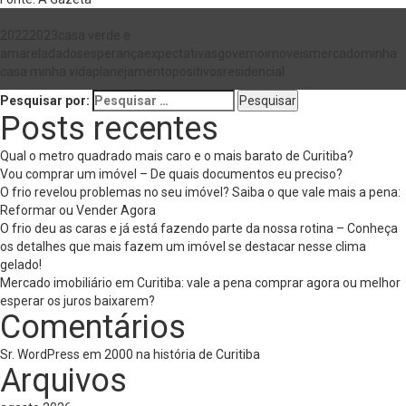
2022
2023
casa verde e
amarela
dados
esperança
expectativas
governo
imoveis
mercado
minha
casa minha vida
planejamento
positivos
residencial
Pesquisar por:
Posts recentes
Qual o metro quadrado mais caro e o mais barato de Curitiba?
Vou comprar um imóvel – De quais documentos eu preciso?
O frio revelou problemas no seu imóvel? Saiba o que vale mais a pena:
Reformar ou Vender Agora
O frio deu as caras e já está fazendo parte da nossa rotina – Conheça
os detalhes que mais fazem um imóvel se destacar nesse clima
gelado!
Mercado imobiliário em Curitiba: vale a pena comprar agora ou melhor
esperar os juros baixarem?
Comentários
Sr. WordPress
em
2000 na história de Curitiba
Arquivos