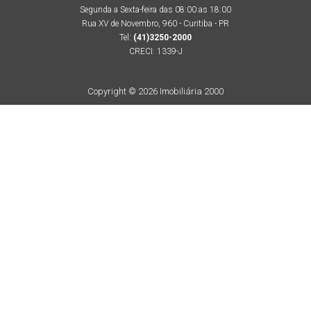
Segunda a Sexta-feira das 08:00 as 18:00
Rua XV de Novembro, 960 - Curitiba - PR
Tel:
(41)3250-2000
CRECI: 1339-J
Copyright © 2026 Imobiliária 2000