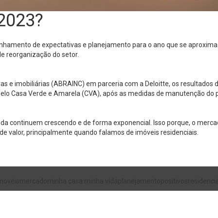
 2023?
linhamento de expectativas e planejamento para o ano que se aproxim
e reorganização do setor.
s e imobiliárias (ABRAINC) em parceria com a Deloitte, os resultados 
pelo Casa Verde e Amarela (CVA), após as medidas de manutenção do 
da continuem crescendo e de forma exponencial. Isso porque, o mercad
de valor, principalmente quando falamos de imóveis residenciais.
moveis
mercado
minha casa minha vida
planejamento
positivos
residencia