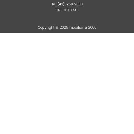
Tel:
(41)3250-2000
CRECI: 1339-J
Copyright © 2026 Imobiliária 2000