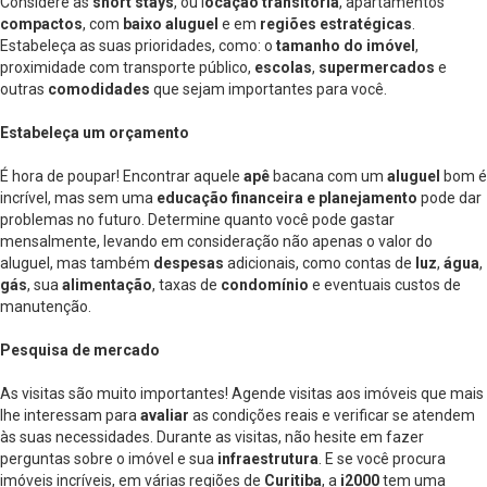
Considere as
short stays
, ou l
ocação transitória
, apartamentos
compactos
, com
baixo aluguel
e em
regiões estratégicas
.
Estabeleça as suas prioridades, como: o
tamanho do imóvel
,
proximidade com transporte público,
escolas
,
supermercados
e
outras
comodidades
que sejam importantes para você.
Estabeleça um orçamento
É hora de poupar! Encontrar aquele
apê
bacana com um
aluguel
bom é
incrível, mas sem uma
educação financeira e planejamento
pode dar
problemas no futuro. Determine quanto você pode gastar
mensalmente, levando em consideração não apenas o valor do
aluguel, mas também
despesas
adicionais, como contas de
luz
,
água
,
gás
, sua
alimentação
, taxas de
condomínio
e eventuais custos de
manutenção.
Pesquisa de mercado
As visitas são muito importantes! Agende visitas aos imóveis que mais
lhe interessam para
avaliar
as condições reais e verificar se atendem
às suas necessidades. Durante as visitas, não hesite em fazer
perguntas sobre o imóvel e sua
infraestrutura
. E se você procura
imóveis incríveis, em várias regiões de
Curitiba
, a
i2000
tem uma