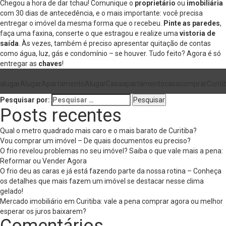
Chegou a hora de dar tchau! Comunique o
proprietário
ou
imobiliária
com 30 dias de antecedência, e o mais importante: você precisa
entregar o imóvel da mesma forma que o recebeu.
Pinte as paredes
,
faça uma faxina, conserte o que estragou e realize uma
vistoria de
saída
. Às vezes, também é preciso apresentar quitação de contas
como água, luz, gás e condomínio – se houver. Tudo feito? Agora é só
entregar as
chaves
!
alugar
AlugarApartamento
AlugarCasa
apartamento
casa
comprar
Curiti
Pesquisar por:
Posts recentes
Qual o metro quadrado mais caro e o mais barato de Curitiba?
Vou comprar um imóvel – De quais documentos eu preciso?
O frio revelou problemas no seu imóvel? Saiba o que vale mais a pena:
Reformar ou Vender Agora
O frio deu as caras e já está fazendo parte da nossa rotina – Conheça
os detalhes que mais fazem um imóvel se destacar nesse clima
gelado!
Mercado imobiliário em Curitiba: vale a pena comprar agora ou melhor
esperar os juros baixarem?