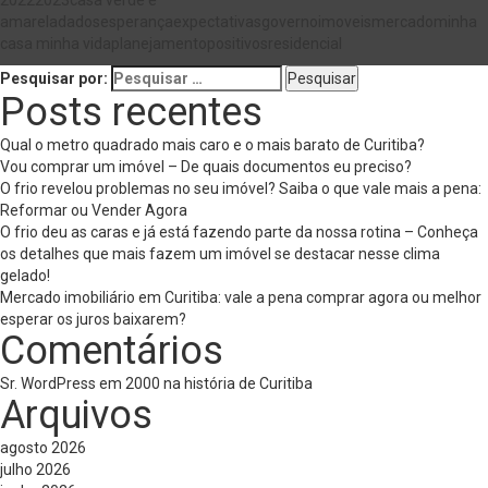
2022
2023
casa verde e
amarela
dados
esperança
expectativas
governo
imoveis
mercado
minha
casa minha vida
planejamento
positivos
residencial
Pesquisar por:
Posts recentes
Qual o metro quadrado mais caro e o mais barato de Curitiba?
Vou comprar um imóvel – De quais documentos eu preciso?
O frio revelou problemas no seu imóvel? Saiba o que vale mais a pena:
Reformar ou Vender Agora
O frio deu as caras e já está fazendo parte da nossa rotina – Conheça
os detalhes que mais fazem um imóvel se destacar nesse clima
gelado!
Mercado imobiliário em Curitiba: vale a pena comprar agora ou melhor
esperar os juros baixarem?
Comentários
Sr. WordPress
em
2000 na história de Curitiba
Arquivos
agosto 2026
julho 2026