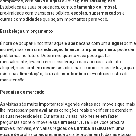
compactos
, com
baixo aluguel
e em
regiões estratégicas
.
Estabeleça as suas prioridades, como: o
tamanho do imóvel
,
proximidade com transporte público,
escolas
,
supermercados
e
outras
comodidades
que sejam importantes para você.
Estabeleça um orçamento
É hora de poupar! Encontrar aquele
apê
bacana com um
aluguel
bom é
incrível, mas sem uma
educação financeira e planejamento
pode dar
problemas no futuro. Determine quanto você pode gastar
mensalmente, levando em consideração não apenas o valor do
aluguel, mas também
despesas
adicionais, como contas de
luz
,
água
,
gás
, sua
alimentação
, taxas de
condomínio
e eventuais custos de
manutenção.
Pesquisa de mercado
As visitas são muito importantes! Agende visitas aos imóveis que mais
lhe interessam para
avaliar
as condições reais e verificar se atendem
às suas necessidades. Durante as visitas, não hesite em fazer
perguntas sobre o imóvel e sua
infraestrutura
. E se você procura
imóveis incríveis, em várias regiões de
Curitiba
, a
i2000
tem uma
equipe de profissionais preparada para te ajudar em todas as etapas