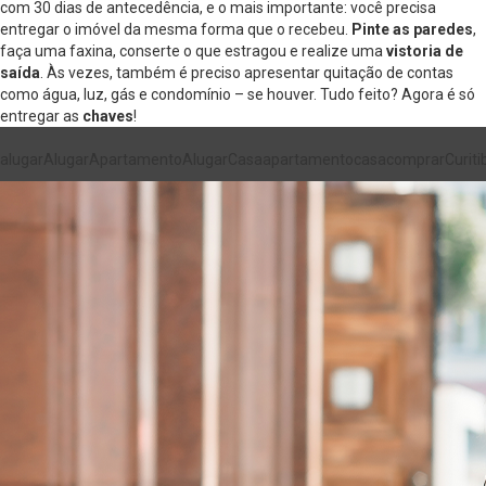
com 30 dias de antecedência, e o mais importante: você precisa
entregar o imóvel da mesma forma que o recebeu.
Pinte as paredes
,
faça uma faxina, conserte o que estragou e realize uma
vistoria de
saída
. Às vezes, também é preciso apresentar quitação de contas
como água, luz, gás e condomínio – se houver. Tudo feito? Agora é só
entregar as
chaves
!
alugar
AlugarApartamento
AlugarCasa
apartamento
casa
comprar
Curiti