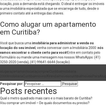
locação, pois a demanda está chegando. O ideal é entregar os imóveis
a uma imobiliária especializada que se encarrega de tudo, desde o
primeiro contato até a entrega das chaves.
Como alugar um apartamento
em Curitiba?
Você que busca uma
imobiliária para administrar a venda ou
locação do seu imóvel
, venha conversar com a Imobiliária 2000:
nós
vamos encontrar o cliente certo para você
!Entre em contato pelo
formulário
ou mande uma mensagem nos nossos WhatsApps:
(41)
3250-2020
(venda),
(41) 99641-6644
(locação).
alugar
apartamento
casa
comprar
Curitiba
Imobiliária
2000
ImobiliáriaCuritiba
ImoveisAVenda
imoveiscuritiba
ImoveisParaAlug
Pesquisar por:
Posts recentes
Qual o metro quadrado mais caro e o mais barato de Curitiba?
Vou comprar um imóvel – De quais documentos eu preciso?