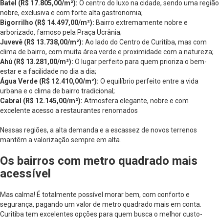
Batel (R$ 17.805,00/m²):
O centro do luxo na cidade, sendo uma região
nobre, exclusiva e com forte alta gastronomia;
Bigorrilho (R$ 14.497,00/m²):
Bairro extremamente nobre e
arborizado, famoso pela Praça Ucrânia;
Juvevê (R$ 13.738,00/m²):
Ao lado do Centro de Curitiba, mas com
clima de bairro, com muita área verde e proximidade com a natureza;
Ahú (R$ 13.281,00/m²):
O lugar perfeito para quem prioriza o bem-
estar e a facilidade no dia a dia;
Água Verde (R$ 12.410,00/m²):
O equilíbrio perfeito entre a vida
urbana e o clima de bairro tradicional;
Cabral (R$ 12.145,00/m²):
Atmosfera elegante, nobre e com
excelente acesso a restaurantes renomados
Nessas regiões, a alta demanda e a escassez de novos terrenos
mantêm a valorização sempre em alta.
Os bairros com metro quadrado mais
acessível
Mas calma! É totalmente possível morar bem, com conforto e
segurança, pagando um valor de metro quadrado mais em conta.
Curitiba tem excelentes opções para quem busca o melhor custo-