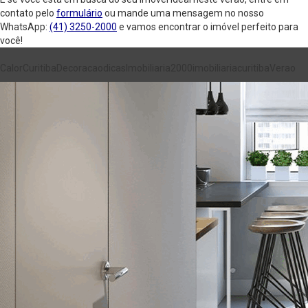
contato pelo
formulário
ou mande uma mensagem no nosso
WhatsApp:
(41) 3250-2000
e vamos encontrar o imóvel perfeito para
você!
Calor
Curitiba
Decoracao
dicas
Imobiliaria2000
imobiliariacuritiba
Verao