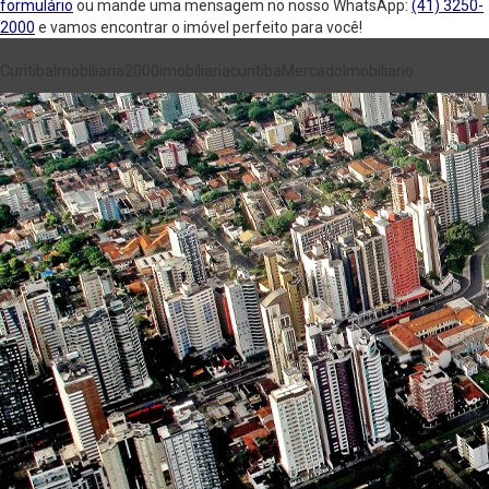
formulário
ou mande uma mensagem no nosso WhatsApp:
(41) 3250-
2000
e vamos encontrar o imóvel perfeito para você!
Curitiba
Imobiliaria2000
imobiliariacuritiba
MercadoImobiliario