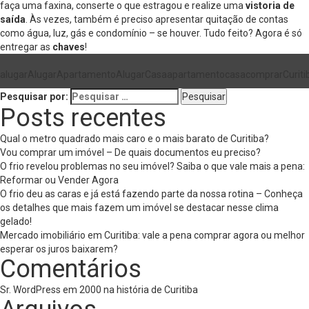
faça uma faxina, conserte o que estragou e realize uma
vistoria de
saída
. Às vezes, também é preciso apresentar quitação de contas
como água, luz, gás e condomínio – se houver. Tudo feito? Agora é só
entregar as
chaves
!
alugar
AlugarApartamento
AlugarCasa
apartamento
casa
comprar
Curiti
Pesquisar por:
Posts recentes
Qual o metro quadrado mais caro e o mais barato de Curitiba?
Vou comprar um imóvel – De quais documentos eu preciso?
O frio revelou problemas no seu imóvel? Saiba o que vale mais a pena:
Reformar ou Vender Agora
O frio deu as caras e já está fazendo parte da nossa rotina – Conheça
os detalhes que mais fazem um imóvel se destacar nesse clima
gelado!
Mercado imobiliário em Curitiba: vale a pena comprar agora ou melhor
esperar os juros baixarem?
Comentários
Sr. WordPress
em
2000 na história de Curitiba