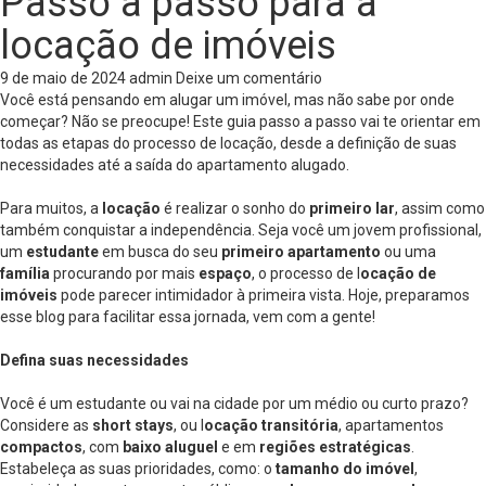
Passo a passo para a
locação de imóveis
9 de maio de 2024
admin
Deixe um comentário
Você está pensando em alugar um imóvel, mas não sabe por onde
começar? Não se preocupe! Este guia passo a passo vai te orientar em
todas as etapas do processo de locação, desde a definição de suas
necessidades até a saída do apartamento alugado.
Para muitos, a
locação
é realizar o sonho do
primeiro lar
, assim como
também conquistar a independência. Seja você um jovem profissional,
um
estudante
em busca do seu
primeiro apartamento
ou uma
família
procurando por mais
espaço
, o processo de l
ocação de
imóveis
pode parecer intimidador à primeira vista. Hoje, preparamos
esse blog para facilitar essa jornada, vem com a gente!
Defina suas necessidades
Você é um estudante ou vai na cidade por um médio ou curto prazo?
Considere as
short stays
, ou l
ocação transitória
, apartamentos
compactos
, com
baixo aluguel
e em
regiões estratégicas
.
Estabeleça as suas prioridades, como: o
tamanho do imóvel
,