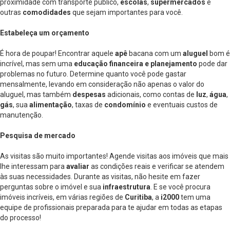
proximidade com transporte público,
escolas
,
supermercados
e
outras
comodidades
que sejam importantes para você.
Estabeleça um orçamento
É hora de poupar! Encontrar aquele
apê
bacana com um
aluguel
bom é
incrível, mas sem uma
educação financeira e planejamento
pode dar
problemas no futuro. Determine quanto você pode gastar
mensalmente, levando em consideração não apenas o valor do
aluguel, mas também
despesas
adicionais, como contas de
luz
,
água
,
gás
, sua
alimentação
, taxas de
condomínio
e eventuais custos de
manutenção.
Pesquisa de mercado
As visitas são muito importantes! Agende visitas aos imóveis que mais
lhe interessam para
avaliar
as condições reais e verificar se atendem
às suas necessidades. Durante as visitas, não hesite em fazer
perguntas sobre o imóvel e sua
infraestrutura
. E se você procura
imóveis incríveis, em várias regiões de
Curitiba
, a
i2000
tem uma
equipe de profissionais preparada para te ajudar em todas as etapas
do processo!