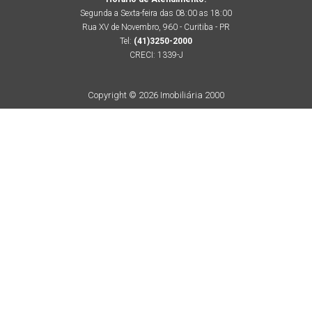
Segunda a Sexta-feira das 08:00 as 18:00
Rua XV de Novembro, 960 - Curitiba - PR
Tel:
(41)3250-2000
CRECI: 1339-J
Copyright © 2026 Imobiliária 2000