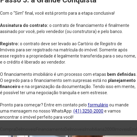
Passo 5: a Grande Conquista
Com o “Sim” final, você está pronto para a etapa conclusiva!
Assinatura do contrato:
o contrato de financiamento é finalmente
assinado por você, pelo vendedor (ou construtora) e pelo banco.
Registro:
o contrato deve ser levado ao Cartório de Registro de
Imóveis para ser registrado na matrícula do imóvel. Somente após
esse registro a propriedade é legalmente transferida para o seu nome,
e o crédito é liberado ao vendedor.
O financiamento imobiliário é um processo com etapas
bem definidas
.
O segredo para o financiamento sem surpresas está no
planejamento
financeiro
e na organização da documentação. Tendo isso em mente,
é possível ter uma negociação tranquila e sem estresse.
Pronto para começar? Entre em contato pelo
formulário
ou mande
uma mensagem no nosso WhatsApp:
(41) 3250-2000
e vamos
encontrar o imóvel perfeito para você!
CompraDeImoveis
FinanciamentoDeImoveis
Imobiliaria2000
ImoveisEmC