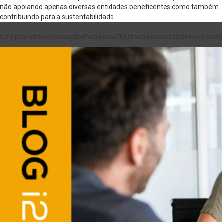
não apoiando apenas diversas entidades beneficentes como também
contribuindo para a sustentabilidade.
CompraDeImoveis
doação
Imobiliaria2000
imobiliariacuritiba
imoveiscuri