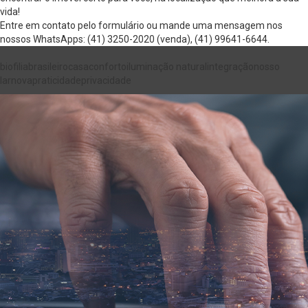
vida!
Entre em contato pelo
formulário
ou mande uma mensagem nos
nossos WhatsApps:
(41) 3250-2020
(venda),
(41) 99641-6644
.
biofilia
brasileiro
casa
conforto
iluminação natural
integração
nosso
lar
nova
praticidade
privacidade