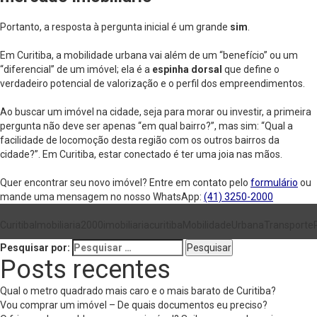
Portanto, a resposta à pergunta inicial é um grande
sim
.
Em Curitiba, a mobilidade urbana vai além de um “benefício” ou um
“diferencial” de um imóvel; ela é a
espinha dorsal
que define o
verdadeiro potencial de valorização e o perfil dos empreendimentos.
Ao buscar um imóvel na cidade, seja para morar ou investir, a primeira
pergunta não deve ser apenas “em qual bairro?”, mas sim: “Qual a
facilidade de locomoção desta região com os outros bairros da
cidade?”. Em Curitiba, estar conectado é ter uma joia nas mãos.
Quer encontrar seu novo imóvel? Entre em contato pelo
formulário
ou
mande uma mensagem no nosso WhatsApp:
(41) 3250-2000
Curitiba
Imobiliaria2000
imobiliariacuritiba
MobilidadeUrbana
Transporte
Pesquisar por:
Posts recentes
Qual o metro quadrado mais caro e o mais barato de Curitiba?
Vou comprar um imóvel – De quais documentos eu preciso?