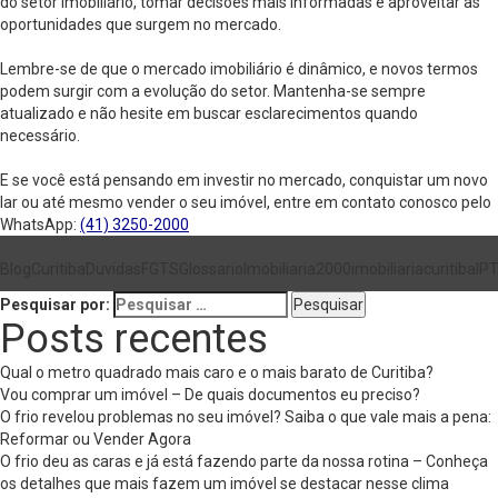
do setor imobiliário, tomar decisões mais informadas e aproveitar as
oportunidades que surgem no mercado.
Lembre-se de que o mercado imobiliário é dinâmico, e novos termos
podem surgir com a evolução do setor. Mantenha-se sempre
atualizado e não hesite em buscar esclarecimentos quando
necessário.
E se você está pensando em investir no mercado, conquistar um novo
lar ou até mesmo vender o seu imóvel, entre em contato conosco pelo
WhatsApp:
(41) 3250-2000
Blog
Curitiba
Duvidas
FGTS
Glossario
Imobiliaria2000
imobiliariacuritiba
IP
Pesquisar por:
Posts recentes
Qual o metro quadrado mais caro e o mais barato de Curitiba?
Vou comprar um imóvel – De quais documentos eu preciso?
O frio revelou problemas no seu imóvel? Saiba o que vale mais a pena:
Reformar ou Vender Agora
O frio deu as caras e já está fazendo parte da nossa rotina – Conheça
os detalhes que mais fazem um imóvel se destacar nesse clima