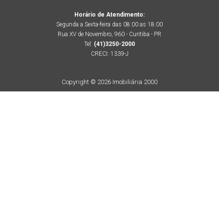
Horário de Atendimento:
Segunda a Sexta-feira das 08:00 as 18:00
Rua XV de Novembro, 960 - Curitiba - PR
Tel:
(41)3250-2000
CRECI: 1339-J
Copyright © 2026 Imobiliária 2000