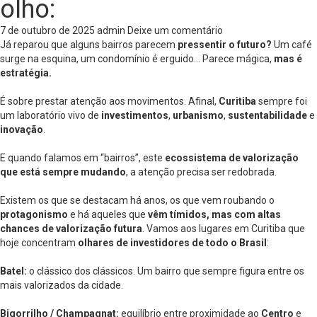
olho:
7 de outubro de 2025
admin
Deixe um comentário
Já reparou que alguns bairros parecem
pressentir o futuro?
Um café
surge na esquina, um condomínio é erguido… Parece mágica,
mas é
estratégia.
É sobre prestar atenção aos movimentos. Afinal,
Curitiba
sempre foi
um laboratório vivo de
investimentos
,
urbanismo
,
sustentabilidade
e
inovação
.
E quando falamos em “bairros”, este
ecossistema de valorização
que está sempre mudando
, a atenção precisa ser redobrada.
Existem os que se destacam há anos, os que vem roubando o
protagonismo
e há aqueles que
vêm tímidos, mas com altas
chances de valorização
futura
. Vamos aos lugares em Curitiba que
hoje concentram
olhares de investidores de todo o Brasil
:
Batel:
o clássico dos clássicos. Um bairro que sempre figura entre os
mais valorizados da cidade.
Bigorrilho / Champagnat:
equilíbrio entre proximidade ao
Centro
e