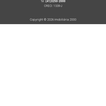
Tel:
(41)3250-2000
CRECI: 1339-J
Copyright © 2026 Imobiliária 2000