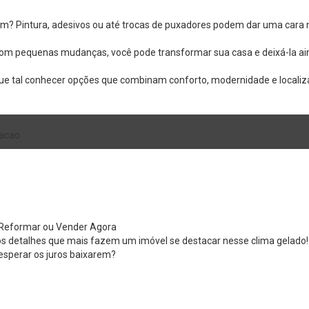
tem? Pintura, adesivos ou até trocas de puxadores podem dar uma cara 
 Com pequenas mudanças, você pode transformar sua casa e deixá-la ai
ue tal conhecer opções que combinam conforto, modernidade e localiza
acao
: Reformar ou Vender Agora
 os detalhes que mais fazem um imóvel se destacar nesse clima gelado!
esperar os juros baixarem?