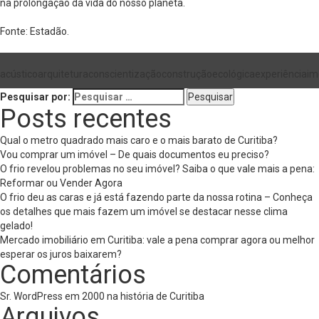
na prolongação da vida do nosso planeta.
Fonte: Estadão.
acústico
arquitetura
conscientização
construção
ecológica
experiência
im
Pesquisar por:
Posts recentes
Qual o metro quadrado mais caro e o mais barato de Curitiba?
Vou comprar um imóvel – De quais documentos eu preciso?
O frio revelou problemas no seu imóvel? Saiba o que vale mais a pena:
Reformar ou Vender Agora
O frio deu as caras e já está fazendo parte da nossa rotina – Conheça
os detalhes que mais fazem um imóvel se destacar nesse clima
gelado!
Mercado imobiliário em Curitiba: vale a pena comprar agora ou melhor
esperar os juros baixarem?
Comentários
Sr. WordPress
em
2000 na história de Curitiba
Arquivos