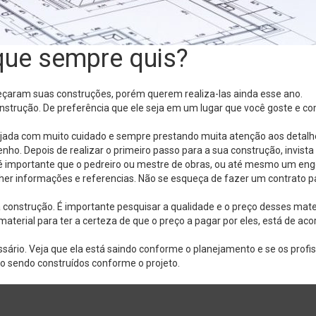
que sempre quis?
meçaram suas construções, porém querem realiza-las ainda esse ano.
a construção. De preferência que ele seja em um lugar que você goste e 
nejada com muito cuidado e sempre prestando muita atenção aos detalh
nho. Depois de realizar o primeiro passo para a sua construção, invista
, é importante que o pedreiro ou mestre de obras, ou até mesmo um enge
her informações e referencias. Não se esqueça de fazer um contrato p
construção. É importante pesquisar a qualidade e o preço desses materi
material para ter a certeza de que o preço a pagar por eles, está de 
ssário. Veja que ela está saindo conforme o planejamento e se os pro
o sendo construídos conforme o projeto.