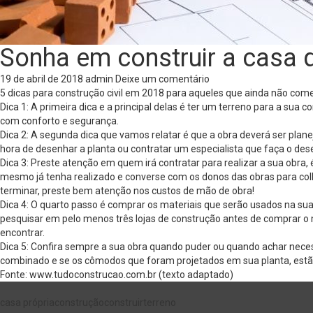
Sonha em construir a casa 
19 de abril de 2018
admin
Deixe um comentário
5 dicas para construção civil em 2018 para aqueles que ainda não co
Dica 1: A primeira dica e a principal delas é ter um terreno para a su
com conforto e segurança.
Dica 2: A segunda dica que vamos relatar é que a obra deverá ser pla
hora de desenhar a planta ou contratar um especialista que faça o dese
Dica 3: Preste atenção em quem irá contratar para realizar a sua obra
mesmo já tenha realizado e converse com os donos das obras para col
terminar, preste bem atenção nos custos de mão de obra!
Dica 4: O quarto passo é comprar os materiais que serão usados na sua 
pesquisar em pelo menos três lojas de construção antes de comprar o 
encontrar.
Dica 5: Confira sempre a sua obra quando puder ou quando achar nece
combinado e se os cômodos que foram projetados em sua planta, estã
Fonte: www.tudoconstrucao.com.br (texto adaptado)
casa própria
construção
construir
terreno