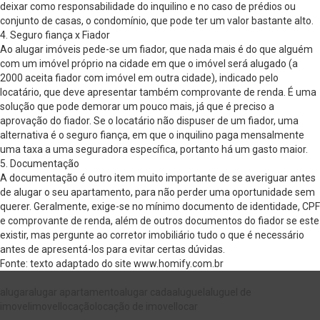
deixar como responsabilidade do inquilino e no caso de prédios ou
conjunto de casas, o condomínio, que pode ter um valor bastante alto.
4. Seguro fiança x Fiador
Ao alugar imóveis pede-se um fiador, que nada mais é do que alguém
com um imóvel próprio na cidade em que o imóvel será alugado (a
2000 aceita fiador com imóvel em outra cidade), indicado pelo
locatário, que deve apresentar também comprovante de renda. É uma
solução que pode demorar um pouco mais, já que é preciso a
aprovação do fiador. Se o locatário não dispuser de um fiador, uma
alternativa é o seguro fiança, em que o inquilino paga mensalmente
uma taxa a uma seguradora específica, portanto há um gasto maior.
5. Documentação
A documentação é outro item muito importante de se averiguar antes
de alugar o seu apartamento, para não perder uma oportunidade sem
querer. Geralmente, exige-se no mínimo documento de identidade, CPF
e comprovante de renda, além de outros documentos do fiador se este
existir, mas pergunte ao corretor imobiliário tudo o que é necessário
antes de apresentá-los para evitar certas dúvidas.
Fonte: texto adaptado do site www.homify.com.br
alugar
alugar apartamento
alugar cada
aluguel
aluguel de
imovel
imovel
locação
locação de imovel
locar