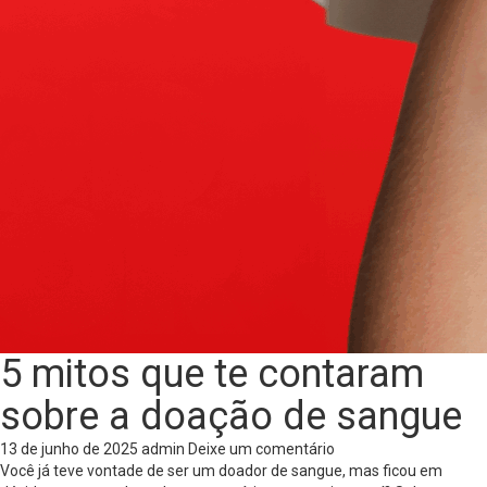
5 mitos que te contaram
sobre a doação de sangue
13 de junho de 2025
admin
Deixe um comentário
Você já teve vontade de ser um doador de sangue, mas ficou em