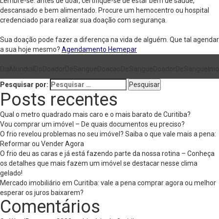
Lembre-se: antes de doar, certifique-se de estar bem de saúde,
descansado e bem alimentado. Procure um hemocentro ou hospital
credenciado para realizar sua doação com segurança.
Sua doação pode fazer a diferença na vida de alguém. Que tal agendar
a sua hoje mesmo?
Agendamento Hemepar
DiaMundialDoDoadorDeSangue
DoacaoDeSangue
DoadorDeSangue
Imo
Pesquisar por:
Posts recentes
Qual o metro quadrado mais caro e o mais barato de Curitiba?
Vou comprar um imóvel – De quais documentos eu preciso?
O frio revelou problemas no seu imóvel? Saiba o que vale mais a pena:
Reformar ou Vender Agora
O frio deu as caras e já está fazendo parte da nossa rotina – Conheça
os detalhes que mais fazem um imóvel se destacar nesse clima
gelado!
Mercado imobiliário em Curitiba: vale a pena comprar agora ou melhor
esperar os juros baixarem?
Comentários