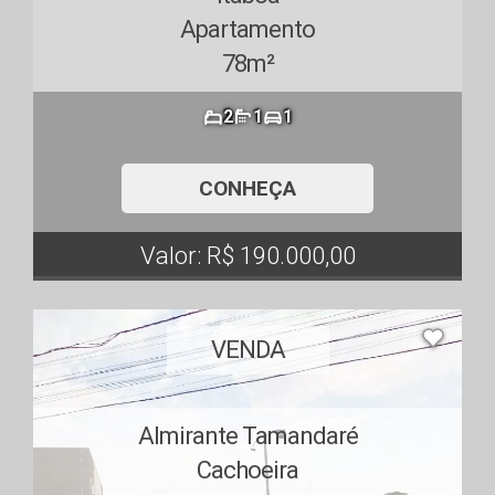
Apartamento
78m²
2
1
1
CONHEÇA
Valor: R$ 190.000,00
VENDA
Almirante Tamandaré
Cachoeira