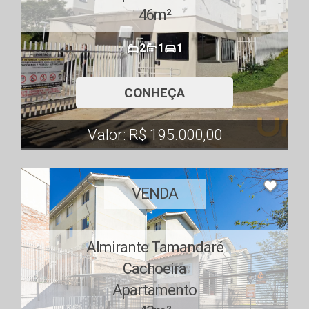
46m²
2
1
1
CONHEÇA
Valor: R$ 195.000,00
VENDA
Almirante Tamandaré
Cachoeira
Apartamento