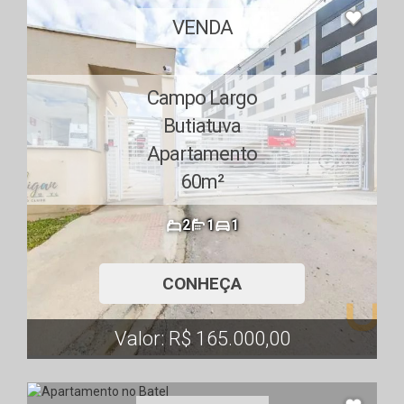
VENDA
Campo Largo
Butiatuva
Apartamento
60m²
2
1
1
CONHEÇA
Valor: R$ 165.000,00