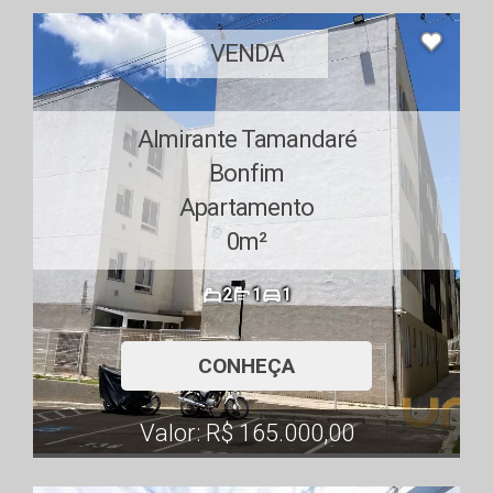
VENDA
Almirante Tamandaré
Bonfim
Apartamento
0m²
2
1
1
CONHEÇA
Valor: R$ 165.000,00