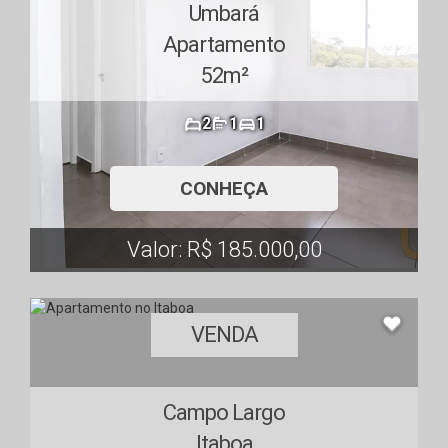
Umbará
Apartamento
52m²
2
1
1
CONHEÇA
Valor: R$ 185.000,00
VENDA
Campo Largo
Itaboa