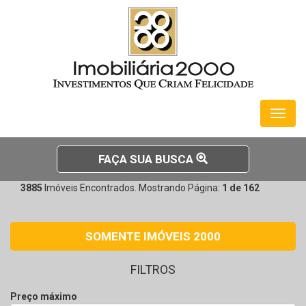
Toggl
naviga
FAÇA SUA BUSCA
3885
Imóveis Encontrados. Mostrando Página:
1 de 162
SOMENTE IMÓVEIS 2000
FILTROS
Preço máximo