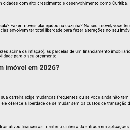
 em cidades com alto crescimento e desenvolvimento como Curitiba.
ala? Fazer móveis planejados na cozinha? No seu imóvel, você tem 
cias envolvem ter total liberdade para fazer alterações no seu imó
vezes acima da inflação), as parcelas de um financiamento imobili
bilidade para o seu orçamento.
 imóvel em 2026?
a carreira exige mudanças frequentes ou se você ainda não tem ce
is ele oferece a liberdade de se mudar sem os custos de transação
s ativos financeiros, manter o dinheiro da entrada em aplicações d